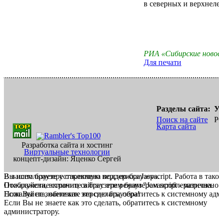
в северных и верхнеле
РИА «Сибирские нов
Для печати
Разделы сайта:
У
Поиск на сайте
Р
Карта сайта
Разработка сайта и хостинг
Виртуальные технологии
концепт-дизайн: Яценко Сергей
В вашем браузере отключена поддержка Jasvscript. Работа в так
Вы используете устаревшую версию браузера.
Пожалуйста, включите в браузере режим "Javascript - разрешено
Отображение страниц сайта с этим браузером проблематична.
Если Вы не знаете как это сделать, обратитесь к системному а
Пожалуйста, обновите версию браузера!
Если Вы не знаете как это сделать, обратитесь к системному
администратору.