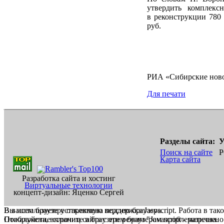
утвердить комплек
в реконструкции 780 
руб.
РИА «Сибирские нов
Для печати
Разделы сайта:
У
Поиск на сайте
Р
Карта сайта
Разработка сайта и хостинг
Виртуальные технологии
концепт-дизайн: Яценко Сергей
В вашем браузере отключена поддержка Jasvscript. Работа в так
Вы используете устаревшую версию браузера.
Пожалуйста, включите в браузере режим "Javascript - разрешено
Отображение страниц сайта с этим браузером проблематична.