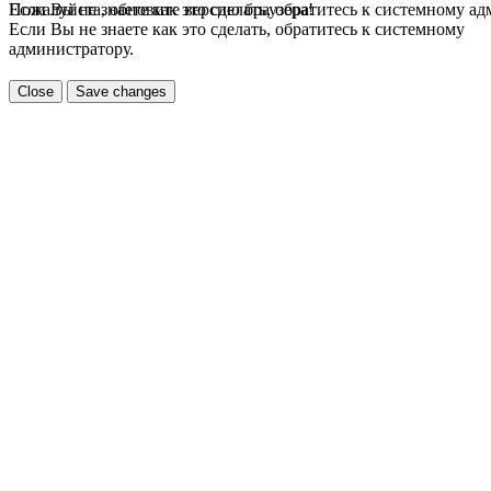
Если Вы не знаете как это сделать, обратитесь к системному а
Пожалуйста, обновите версию браузера!
Если Вы не знаете как это сделать, обратитесь к системному
администратору.
Close
Save changes