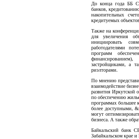
До конца года ББ С
банков, кредитовани
накопительных счет
кредитуемых объекто
Также на конференци
для увеличения об
инициировать сов
работодателями пот
программ обеспеч
финансированием)
застройщиками, а т
риэлторами.
По мнению представит
взаимодействие бизне
развития Иркутской 
по обеспечению жилье
программах большее к
более доступными, &
могут оптимизировать
бизнеса. А также обр
Байкальский банк СБ
Забайкальском крае и