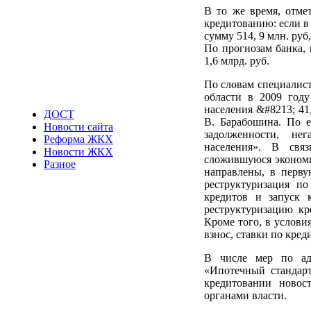
В то же время, отме
кредитованию: если в
сумму 514, 9 млн. руб,
По прогнозам банка, 
1,6 млрд. руб.
По словам специалист
области в 2009 год
населения &#8213; 41
ДОСТ
В. Барабошина. По е
Новости сайта
задолженности, не
Реформа ЖКХ
населения». В свя
Новости ЖКХ
сложившуюся экономи
Разное
направлены, в перву
реструктуризация п
кредитов и запуск 
реструктуризацию кр
Кроме того, в услови
взнос, ставки по кред
В числе мер по ад
«Ипотечный стандарт
кредитовании новос
органами власти.