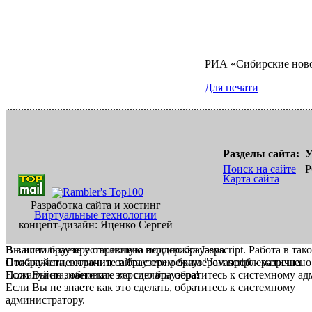
РИА «Сибирские нов
Для печати
Разделы сайта:
У
Поиск на сайте
Р
Карта сайта
Разработка сайта и хостинг
Виртуальные технологии
концепт-дизайн: Яценко Сергей
В вашем браузере отключена поддержка Jasvscript. Работа в так
Вы используете устаревшую версию браузера.
Пожалуйста, включите в браузере режим "Javascript - разрешено
Отображение страниц сайта с этим браузером проблематична.
Если Вы не знаете как это сделать, обратитесь к системному а
Пожалуйста, обновите версию браузера!
Если Вы не знаете как это сделать, обратитесь к системному
администратору.