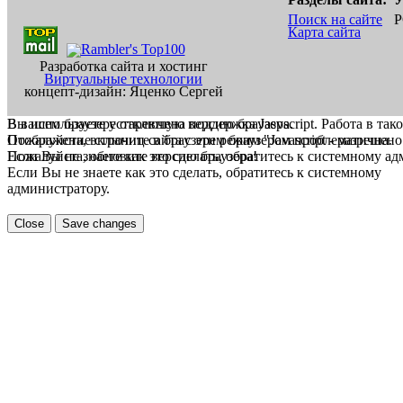
Поиск на сайте
Р
Карта сайта
Разработка сайта и хостинг
Виртуальные технологии
концепт-дизайн: Яценко Сергей
В вашем браузере отключена поддержка Jasvscript. Работа в так
Вы используете устаревшую версию браузера.
Пожалуйста, включите в браузере режим "Javascript - разрешено
Отображение страниц сайта с этим браузером проблематична.
Если Вы не знаете как это сделать, обратитесь к системному а
Пожалуйста, обновите версию браузера!
Если Вы не знаете как это сделать, обратитесь к системному
администратору.
Close
Save changes