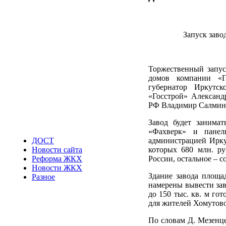
Запуск заво
Торжественный запус
домов компании «Г
губернатор Иркутс
«Госстрой» Александ
РФ Владимир Салмин,
Завод будет занимат
«Фахверк» и панель
администрацией Иркут
ДОСТ
которых 680 млн. ру
Новости сайта
России, остальное – 
Реформа ЖКХ
Новости ЖКХ
Здание завода площа
Разное
намерены вывести зав
до 150 тыс. кв. м го
для жителей Хомутово
По словам Д. Мезенце