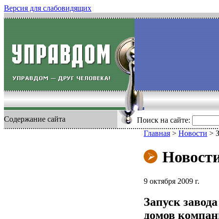
Версия для слабовидящих
Содержание сайта
Поиск на сайте:
Главная
>
Новости
>
З
Новост
9 октября 2009 г.
Запуск завод
домов компан