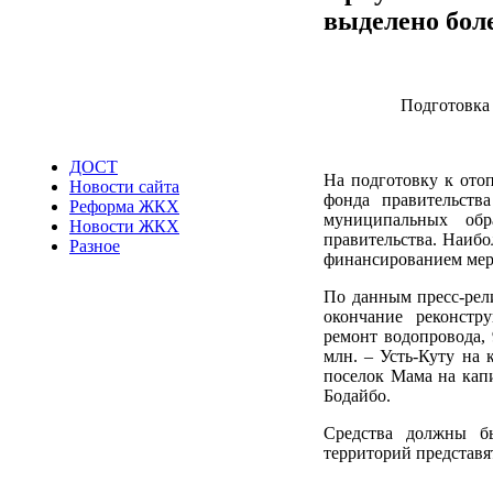
выделено боле
Подготовка
ДОСТ
На подготовку к ото
Новости сайта
фонда правительств
Реформа ЖКХ
муниципальных обр
Новости ЖКХ
правительства. Наибо
Разное
финансированием мер
По данным пресс-рели
окончание реконстр
ремонт водопровода, 
млн. – Усть-Куту на 
поселок Мама на капи
Бодайбо.
Средства должны бы
территорий представя