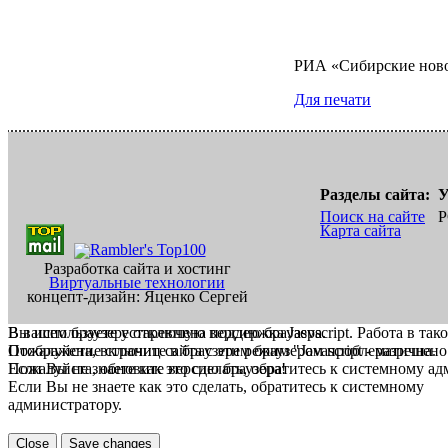
РИА «Сибирские нов
Для печати
Разделы сайта:
У
Поиск на сайте
Р
Карта сайта
Разработка сайта и хостинг
Виртуальные технологии
концепт-дизайн: Яценко Сергей
В вашем браузере отключена поддержка Jasvscript. Работа в так
Вы используете устаревшую версию браузера.
Пожалуйста, включите в браузере режим "Javascript - разрешено
Отображение страниц сайта с этим браузером проблематична.
Если Вы не знаете как это сделать, обратитесь к системному а
Пожалуйста, обновите версию браузера!
Если Вы не знаете как это сделать, обратитесь к системному
администратору.
Close
Save changes