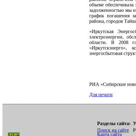
объеме обеспечивала 
задолженностью мы не
график погашения з
района, городов Тайш
«Иркутская Энергос
электроэнергии, об
области. В 2008 г
«Иркутскэнерго», к
энергосбытовая стру
РИА «Сибирские нов
Для печати
Разделы сайта:
У
Поиск на сайте
Р
Карта сайта