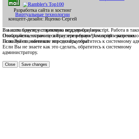
Разработка сайта и хостинг
Виртуальные технологии
концепт-дизайн: Яценко Сергей
В вашем браузере отключена поддержка Jasvscript. Работа в так
Вы используете устаревшую версию браузера.
Пожалуйста, включите в браузере режим "Javascript - разрешено
Отображение страниц сайта с этим браузером проблематична.
Если Вы не знаете как это сделать, обратитесь к системному а
Пожалуйста, обновите версию браузера!
Если Вы не знаете как это сделать, обратитесь к системному
администратору.
Close
Save changes