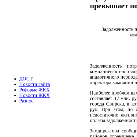
превышает по
Задолженность п
ком
Задолженность пот
компанией в настояще
аналогичного период
ДОСТ
директора компании 
Новости сайта
Реформа ЖКХ
Наиболее проблемными
Новости ЖКХ
составляет 17 млн. ру
Разное
города Свирска, в ко
руб. При этом, по 
недостаточно активн
оплаты задолженности
Замдиректора сообщи
районов ограничена 