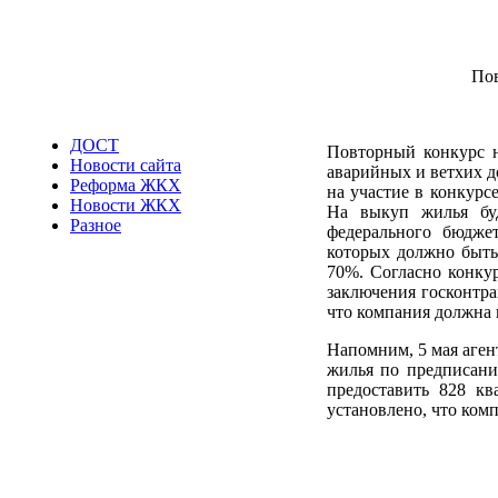
Пов
ДОСТ
Повторный конкурс н
Новости сайта
аварийных и ветхих д
Реформа ЖКХ
на участие в конкурс
Новости ЖКХ
На выкуп жилья буд
Разное
федерального бюджет
которых должно быть 
70%. Согласно конкур
заключения госконтра
что компания должна п
Напомним, 5 мая аген
жилья по предписан
предоставить 828 кв
установлено, что ком