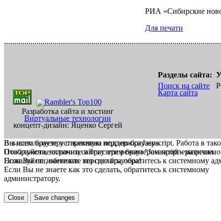
РИА «Сибирские нов
Для печати
Разделы сайта:
У
Поиск на сайте
Р
Карта сайта
Разработка сайта и хостинг
Виртуальные технологии
концепт-дизайн: Яценко Сергей
В вашем браузере отключена поддержка Jasvscript. Работа в так
Вы используете устаревшую версию браузера.
Пожалуйста, включите в браузере режим "Javascript - разрешено
Отображение страниц сайта с этим браузером проблематична.
Если Вы не знаете как это сделать, обратитесь к системному а
Пожалуйста, обновите версию браузера!
Если Вы не знаете как это сделать, обратитесь к системному
администратору.
Close
Save changes