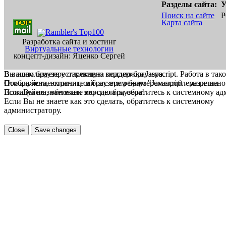
Разделы сайта:
У
Поиск на сайте
Р
Карта сайта
Разработка сайта и хостинг
Виртуальные технологии
концепт-дизайн: Яценко Сергей
В вашем браузере отключена поддержка Jasvscript. Работа в так
Вы используете устаревшую версию браузера.
Пожалуйста, включите в браузере режим "Javascript - разрешено
Отображение страниц сайта с этим браузером проблематична.
Если Вы не знаете как это сделать, обратитесь к системному а
Пожалуйста, обновите версию браузера!
Если Вы не знаете как это сделать, обратитесь к системному
администратору.
Close
Save changes