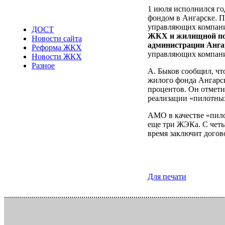
1 июля исполнился г
фондом в Ангарске. П
управляющих компаний
ДОСТ
ЖКХ и жилищной пол
Новости сайта
администрации Анга
Реформа ЖКХ
управляющих компан
Новости ЖКХ
Разное
А. Быков сообщил, чт
жилого фонда Ангарска
процентов. Он отмети
реализации «пилотных
АМО в качестве «пило
еще три ЖЭКа. С чет
время заключит догов
Для печати