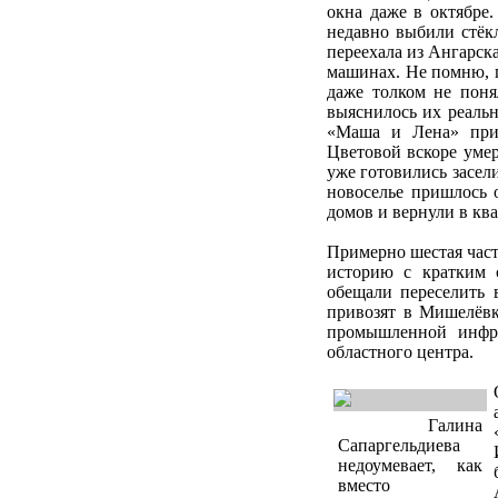
окна даже в октябре.
недавно выбили стёк
переехала из Ангарск
машинах. Не помню, г
даже толком не поня
выяснилось их реальн
«Маша и Лена» прив
Цветовой вскоре умер
уже готовились засел
новоселье пришлось 
домов и вернули в ква
Примерно шестая част
историю с кратким 
обещали переселить 
привозят в Мишелёвк
промышленной инфра
областного центра.
Галина
Сапаргельдиева
недоумевает, как
вместо