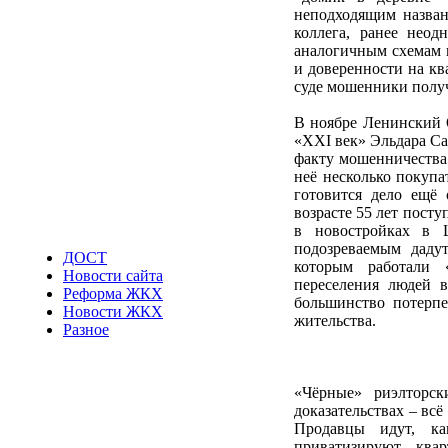
неподходящим назван
коллега, ранее нео
аналогичным схемам н
и доверенности на кв
суде мошенники получ
В ноябре Ленинский 
«XXI век» Эльдара Са
факту мошенничества.
неё несколько покупат
готовится дело ещё
возрасте 55 лет пост
в новостройках в 
подозреваемым даду
ДОСТ
которым работали 
Новости сайта
переселения людей в
Реформа ЖКХ
большинство потерп
Новости ЖКХ
жительства.
Разное
«Чёрные» риэлторс
доказательствах – всё
Продавцы идут, ка
приватизируют ква