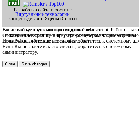
Разработка сайта и хостинг
Виртуальные технологии
концепт-дизайн: Яценко Сергей
В вашем браузере отключена поддержка Jasvscript. Работа в так
Вы используете устаревшую версию браузера.
Пожалуйста, включите в браузере режим "Javascript - разрешено
Отображение страниц сайта с этим браузером проблематична.
Если Вы не знаете как это сделать, обратитесь к системному а
Пожалуйста, обновите версию браузера!
Если Вы не знаете как это сделать, обратитесь к системному
администратору.
Close
Save changes