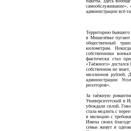
пакеты. Здесь вообще
самообслуживание», «
администрации всё-та
Территорию бывшего 
в Мишелёвке пугают и
общественный тран
километрам. Некогд
собственники воева
фактически стал пр
«Таёжного» достался
собственник не знает,
миллионов рублей. Д
администрации Усо
риэлторов».
За таёжную романтик
Университетский в Ир
убеждали силой. Гово
стала медлить с пере
в милицию с требован
Имена своих благоде
семьи живут в одноко