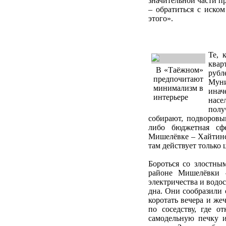
значительной части п
– обратиться с иском
этого».
Те, 
квар
В «Таёжном»
руб
предпочитают
Муни
минимализм в
инач
интерьере
насе
полу
собирают, подворовыв
либо бюджетная сф
Мишелёвке – Хайтинск
там действует только
Бороться со злостны
районе Мишелёвки 
электричества и водо
дна. Они сообразили 
коротать вечера и же
по соседству, где 
самодельную печку и