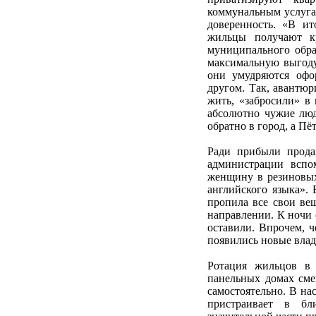
коммунальным услуга
доверенность. «В и
жильцы получают кр
муниципального обр
максимальную выгоду
они умудряются офор
другом. Так, авантюри
жить, «забросили» в
абсолютно чужие люд
обратно в город, а Пё
Ради прибыли прода
администрации вспо
женщину в резиновых
английского языка». 
пропила все свои ве
направлении. К ночи 
оставили. Впрочем, ч
появились новые влад
Ротация жильцов в 
панельных домах смен
самостоятельно. В на
пристраивает в б