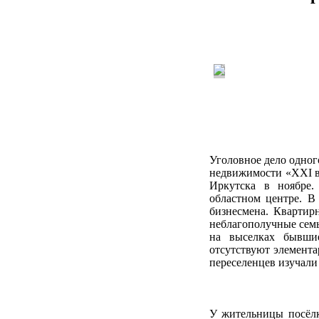
Уголовное дело одног
недвижимости «XXI ве
Иркутска в ноябре.
областном центре. В
бизнесмена. Квартир
неблагополучные семь
на выселках бывши
отсутствуют элемента
переселенцев изуч
У жительницы посёл