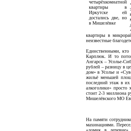
четырёхкомнатной
квартиры в
Иркутске ей
достались две, но
в Мишелёвке
квартиры в микрора
неизвестные благодет
Единственными, кто 
Карплюк. И то пото
Ангарск – Усолье-Сиб
рублей – разницу в ц
дом» в Усолье и «Сув
жильё меньшей площ
последний этаж в их
алкоголики» просто х
стоит 2-3 миллиона ру
Мишелёвского МО Евг
На памяти сотрудник
махинациями. Пересе
«домик в деревне» 