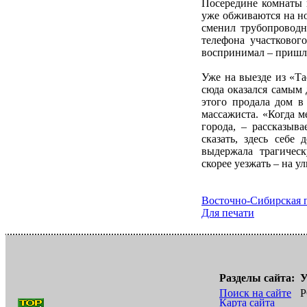
Посередине комнаты н
уже обживаются на но
сменил трубопроводн
телефона участковог
воспринимал – пришло
Уже на выезде из «Т
сюда оказался самым 
этого продала дом в
массажиста. «Когда м
города, – рассказыв
сказать, здесь себе
выдержала трагичес
скорее уезжать – на у
Восточно-Сибирская 
Для печати
Разделы сайта:
У
Поиск на сайте
Р
Карта сайта