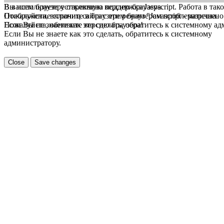
В вашем браузере отключена поддержка Jasvscript. Работа в так
Вы используете устаревшую версию браузера.
Пожалуйста, включите в браузере режим "Javascript - разрешено
Отображение страниц сайта с этим браузером проблематична.
Если Вы не знаете как это сделать, обратитесь к системному а
Пожалуйста, обновите версию браузера!
Если Вы не знаете как это сделать, обратитесь к системному
администратору.
Close
Save changes