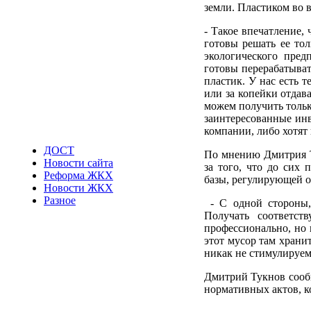
земли. Пластиком во 
- Такое впечатление,
готовы решать ее тол
экологического пред
готовы перерабатыват
пластик. У нас есть 
или за копейки отдав
можем получить тольк
заинтересованные инв
компании, либо хотят
ДОСТ
По мнению Дмитрия Ту
Новости сайта
за того, что до сих 
Реформа ЖКХ
базы, регулирующей о
Новости ЖКХ
Разное
- С одной стороны, 
Получать соответс
профессионально, но 
этот мусор там хранит
никак не стимулируем
Дмитрий Тукнов сообщ
нормативных актов, к