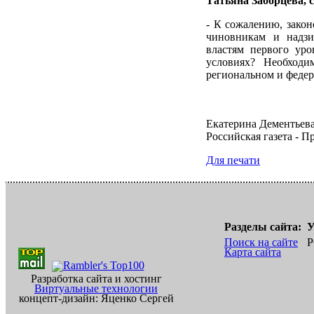
Татьяна Заборцева,
- К сожалению, закон
чиновникам и надзи
властям первого ур
условиях? Необходи
региональном и феде
Екатерина Дементьев
Российская газета - П
Для печати
Разделы сайта:
У
Поиск на сайте
Р
Карта сайта
Разработка сайта и хостинг
Виртуальные технологии
концепт-дизайн: Яценко Сергей