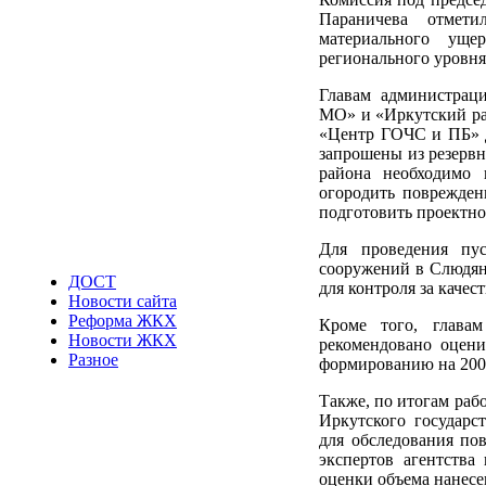
Параничева отмети
материального уще
регионального уровня
Главам администрац
МО» и «Иркутский рай
«Центр ГОЧС и ПБ» д
запрошены из резервн
района необходимо 
огородить поврежде
подготовить проектно
Для проведения пус
сооружений в Слюдян
ДОСТ
для контроля за качес
Новости сайта
Реформа ЖКХ
Кроме того, глава
Новости ЖКХ
рекомендовано оцени
Разное
формированию на 200
Также, по итогам раб
Иркутского государс
для обследования пов
экспертов агентства
оценки объема нанесе