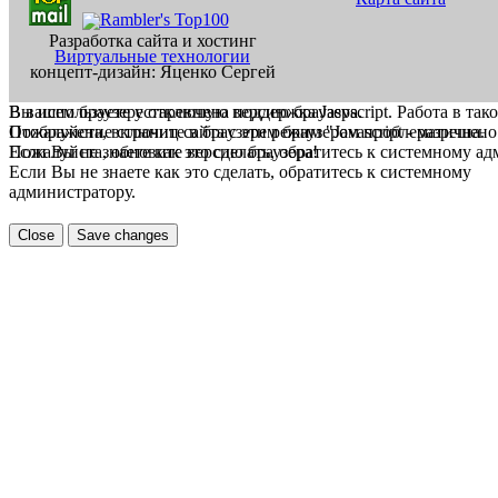
Разработка сайта и хостинг
Виртуальные технологии
концепт-дизайн: Яценко Сергей
В вашем браузере отключена поддержка Jasvscript. Работа в так
Вы используете устаревшую версию браузера.
Пожалуйста, включите в браузере режим "Javascript - разрешено
Отображение страниц сайта с этим браузером проблематична.
Если Вы не знаете как это сделать, обратитесь к системному а
Пожалуйста, обновите версию браузера!
Если Вы не знаете как это сделать, обратитесь к системному
администратору.
Close
Save changes