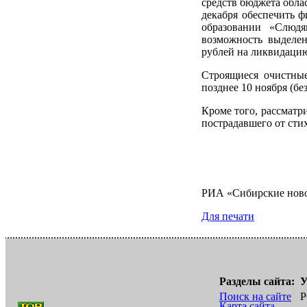
средств бюджета обла
декабря обеспечить 
образовании «Слюдя
возможность выделен
рублей на ликвидаци
Строящиеся очистны
позднее 10 ноября (б
Кроме того, рассматр
пострадавшего от сти
РИА «Сибирские нов
Для печати
Разделы сайта:
У
Поиск на сайте
Р
Карта сайта