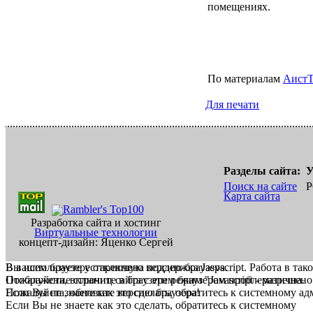
помещениях.
По материалам
Аист
Для печати
Разделы сайта:
У
Поиск на сайте
Р
Карта сайта
Разработка сайта и хостинг
Виртуальные технологии
концепт-дизайн: Яценко Сергей
В вашем браузере отключена поддержка Jasvscript. Работа в так
Вы используете устаревшую версию браузера.
Пожалуйста, включите в браузере режим "Javascript - разрешено
Отображение страниц сайта с этим браузером проблематична.
Если Вы не знаете как это сделать, обратитесь к системному а
Пожалуйста, обновите версию браузера!
Если Вы не знаете как это сделать, обратитесь к системному