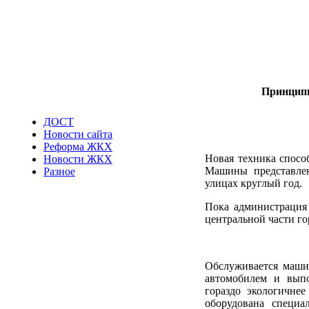
Принципи
ДОСТ
Новости сайта
Реформа ЖКХ
Новая техника спосо
Новости ЖКХ
Машины представлен
Разное
улицах круглый год.
Пока администрация 
центральной части го
Обслуживается маши
автомобилем и выпо
гораздо экологичне
оборудована специа