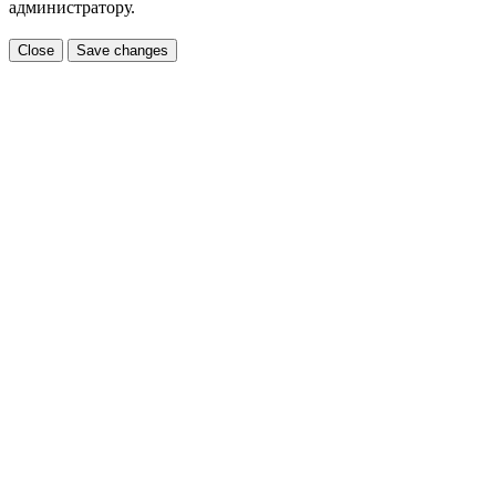
администратору.
Close
Save changes