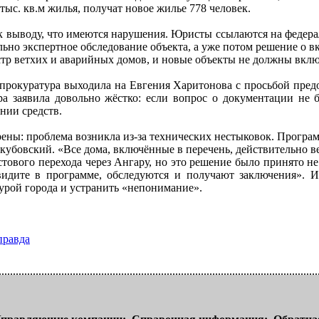
 тыс. кв.м жилья, получат новое жилье 778 человек.
к выводу, что имеются нарушения. Юристы ссылаются на федер
ельно экспертное обследование объекта, а уже потом решение о 
стр ветхих и аварийных домов, и новые объекты не должны вклю
прокуратура выходила на Евгения Харитонова с просьбой предо
а заявила довольно жёстко: если вопрос о документации не б
нии средств.
рены: проблема возникла из-за технических нестыковок. Програм
убовский. «Все дома, включённые в перечень, действительно вет
стового перехода через Ангару, но это решение было принято 
видите в программе, обследуются и получают заключения». 
урой города и устранить «непонимание».
правда