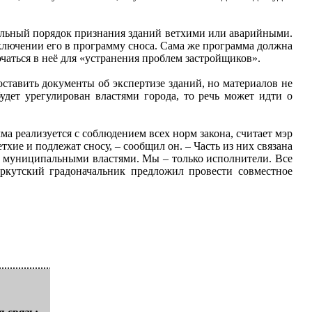
альный порядок признания зданий ветхими или аварийными.
включении его в программу сноса. Сама же программа должна
чаться в неё для «устранения проблем застройщиков».
ставить документы об экспертизе зданий, но материалов не
удет урегулирован властями города, то речь может идти о
ма реализуется с соблюдением всех норм закона, считает мэр
хие и подлежат сносу, – сообщил он. – Часть из них связана
не муниципальными властями. Мы – только исполнители. Все
Иркутский градоначальник предложил провести совместное