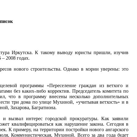
список
ратура Иркутска. К такому выводу юристы пришли, изучив
 – 2008 годах.
есов нового строительства. Однако в мэрии уверены: это
целевой программы «Переселение граждан из ветхого и
тами без каких-либо корректив. Председатель комитета по
ил, что в программу внесены несколько дополнительных
нести три дома по улице Мухиной, «учитывая ветхость» и в
ной, Захарова, Багратиона.
 и вызвал интерес городской прокуратуры. Как заявили
ожет квалифицироваться как нарушение закона. Сегодня в
оек. К примеру, на территории постройки нового ангарского
Июля, Коммунистическая, Мухиной. Всего за два года будет