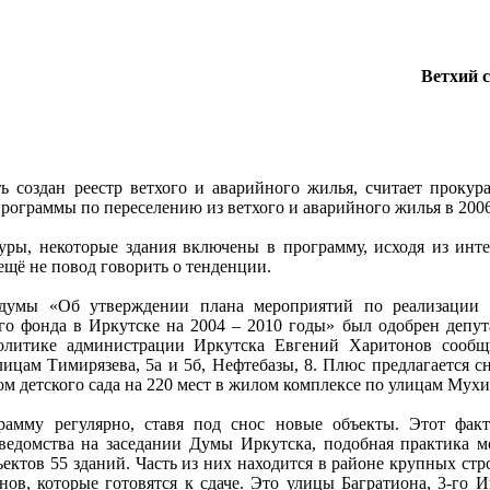
Ветхий 
ь создан реестр ветхого и аварийного жилья, считает проку
рограммы по переселению из ветхого и аварийного жилья в 2006
ры, некоторые здания включены в программу, исходя из интер
ещё не повод говорить о тенденции.
думы «Об утверждении плана мероприятий по реализации 
о фонда в Иркутске на 2004 – 2010 годы» был одобрен депута
политике администрации Иркутска Евгений Харитонов сообщ
лицам Тимирязева, 5а и 5б, Нефтебазы, 8. Плюс предлагается с
ом детского сада на 220 мест в жилом комплексе по улицам Мухи
рамму регулярно, ставя под снос новые объекты. Этот факт
 ведомства на заседании Думы Иркутска, подобная практика м
ектов 55 зданий. Часть из них находится в районе крупных стр
ов, которые готовятся к сдаче. Это улицы Багратиона, 3-го 