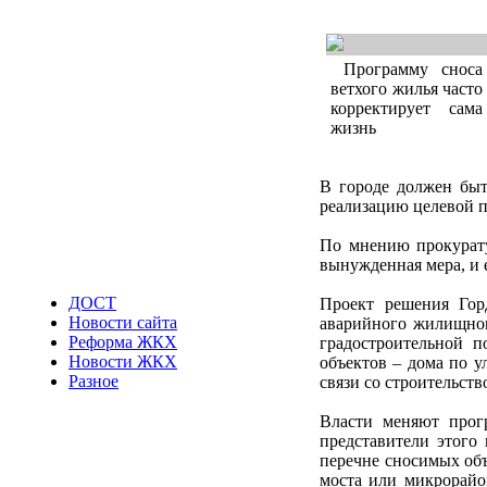
Программу сноса
ветхого жилья часто
корректирует сама
жизнь
В городе должен быт
реализацию целевой п
По мнению прокурату
вынужденная мера, и 
ДОСТ
Проект решения Гор
Новости сайта
аварийного жилищног
Реформа ЖКХ
градостроительной 
Новости ЖКХ
объектов – дома по у
Разное
связи со строительств
Власти меняют прог
представители этого
перечне сносимых объ
моста или микрорайон