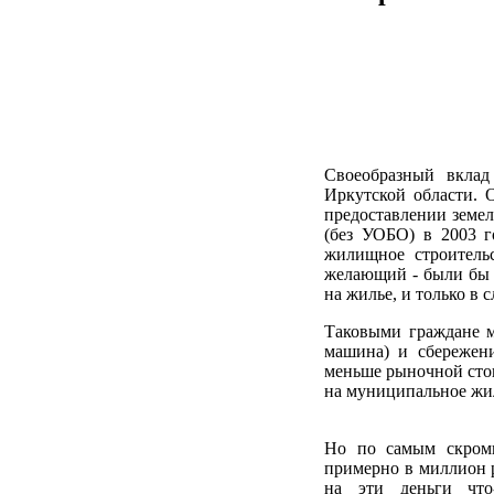
Своеобразный вклад
Иркутской области. 
предоставлении земе
(без УОБО) в 2003 г
жилищное строитель
желающий - были бы с
на жилье, и только в 
Таковыми граждане м
машина) и сбережени
меньше рыночной стои
на муниципальное жил
Но по самым скромн
примерно в миллион р
на эти деньги что