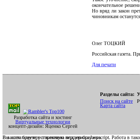
окончательное решени
Но вряд ли закон пре
чиновникам останутс
Олег ТОЦКИЙ
Российская газета. П
Для печати
Разделы сайта:
У
Поиск на сайте
Р
Карта сайта
Разработка сайта и хостинг
Виртуальные технологии
концепт-дизайн: Яценко Сергей
В вашем браузере отключена поддержка Jasvscript. Работа в так
Вы используете устаревшую версию браузера.