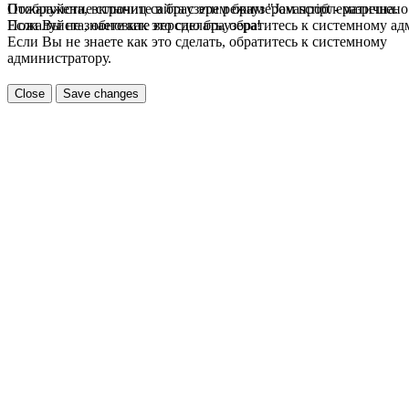
Пожалуйста, включите в браузере режим "Javascript - разрешено
Отображение страниц сайта с этим браузером проблематична.
Если Вы не знаете как это сделать, обратитесь к системному а
Пожалуйста, обновите версию браузера!
Если Вы не знаете как это сделать, обратитесь к системному
администратору.
Close
Save changes